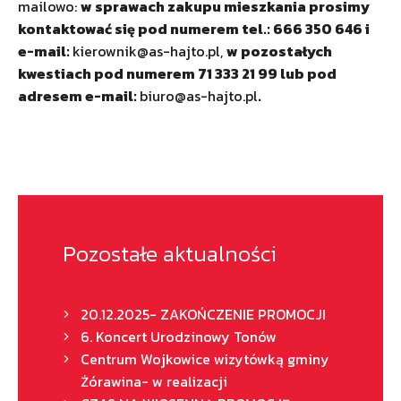
mailowo:
w sprawach zakupu mieszkania prosimy
kontaktować się pod numerem tel.: 666 350 646 i
e-mail:
kierownik@as-hajto.pl
,
w pozostałych
kwestiach pod numerem 71
333 21 99 lub pod
adresem e-mail:
biuro@as-hajto.pl
.
Pozostałe aktualności
20.12.2025- ZAKOŃCZENIE PROMOCJI
6. Koncert Urodzinowy Tonów
Centrum Wojkowice wizytówką gminy
Żórawina- w realizacji