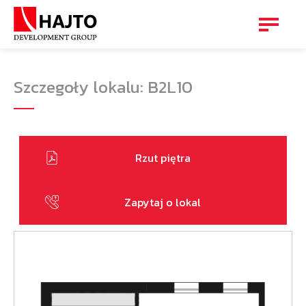
Szczegoły lokalu: B2L10
Rzut piętra
Zapytaj o lokal