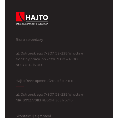
Biuro sprzedaży
ul. Ostrowskiego 7/307, 53-238 Wrocław
Godziny pracy: pn.-czw.: 9.00 - 17.00
pt.: 8.00- 16.00
Hajto Development Group Sp. z o.o.
ul. Ostrowskiego 7/307, 53-238 Wrocław
NIP: 8992779113 REGON: 363178745
Skontaktuj się z nami