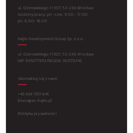
ul. Ostrowskiego 7/307, 53-238 Wrocław
Godziny pracy: pn.-czw.: 9.00 - 17.00
pt.: 8.00- 16.00
Hajto Development Group Sp. z o.o.
ul. Ostrowskiego 7/307, 53-238 Wrocław
NIP: 8992779113 REGON: 363178745
Skontaktuj się z nami
+48 666 350 646
biuro@as-hajto.pl
Polityka prywatności