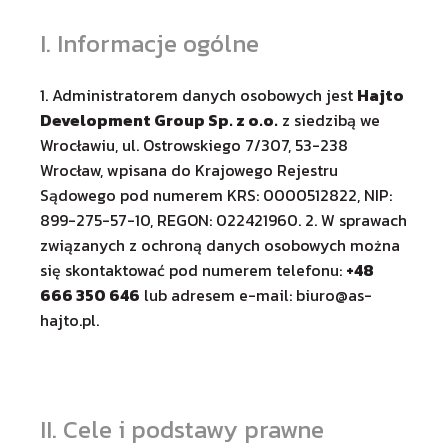
I. Informacje ogólne
1. Administratorem danych osobowych jest
Hajto
Development Group Sp. z o.o.
z siedzibą we
Wrocławiu, ul. Ostrowskiego 7/307, 53-238
Wrocław, wpisana do Krajowego Rejestru
Sądowego pod numerem KRS: 0000512822, NIP:
899-275-57-10, REGON: 022421960. 2. W sprawach
związanych z ochroną danych osobowych można
się skontaktować pod numerem telefonu:
+48
666 350 646
lub adresem e-mail:
biuro@as-
hajto.pl
.
II. Cele i podstawy prawne