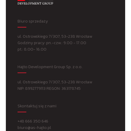
Biuro sprzedaży
ul. Ostrowskiego 7/307, 53-238 Wrocław
Godziny pracy: pn.-czw.: 9.00 - 17.00
pt.: 8.00- 16.00
Hajto Development Group Sp. z o.o.
ul. Ostrowskiego 7/307, 53-238 Wrocław
NIP: 8992779113 REGON: 363178745
Skontaktuj się z nami
+48 666 350 646
biuro@as-hajto.pl