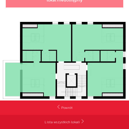
Powrót
Lista wszystkich lokali