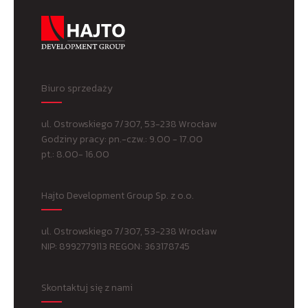
Biuro sprzedaży
ul. Ostrowskiego 7/307, 53-238 Wrocław
Godziny pracy: pn.-czw.: 9.00 - 17.00
pt.: 8.00- 16.00
Hajto Development Group Sp. z o.o.
ul. Ostrowskiego 7/307, 53-238 Wrocław
NIP: 8992779113 REGON: 363178745
Skontaktuj się z nami