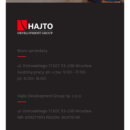
Biuro sprzedaży
ul. Ostrowskiego 7/307, 53-238 Wrocław
Godziny pracy: pn.-czw.: 9.00 - 17.00
pt.: 8.00- 16.00
Hajto Development Group Sp. z o.o.
ul. Ostrowskiego 7/307, 53-238 Wrocław
NIP: 8992779113 REGON: 363178745