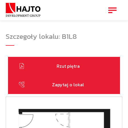
Szczegoły lokalu: B1L8
Rzut piętra
Zapytaj o lokal